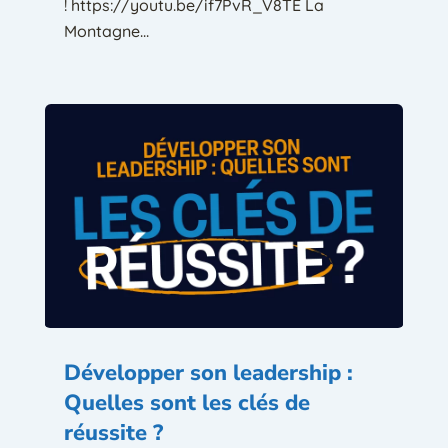
! https://youtu.be/if7PvR_V8TE La
Montagne...
Développer son leadership :
Quelles sont les clés de
réussite ?