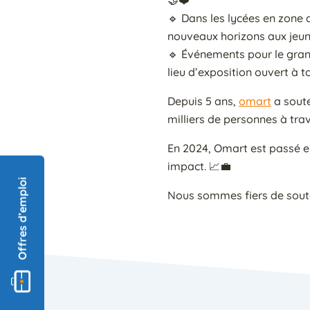
🤝❤️
🔹 Dans les lycées en zone d
nouveaux horizons aux jeun
🔹 Événements pour le grand
lieu d’exposition ouvert à t
Depuis 5 ans,
omart
a soute
milliers de personnes à trave
En 2024, Omart est passé e
impact. 📈💼
Offres d’emploi
Nous sommes fiers de souteni