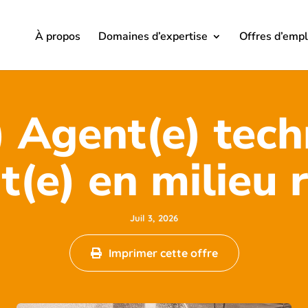
À propos
Domaines d’expertise
Offres d’empl
) Agent(e) tech
t(e) en milieu r
Juil 3, 2026
Imprimer cette offre