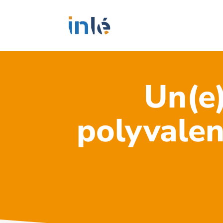
Un(e
polyvalen