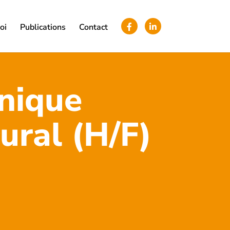
oi
Publications
Contact
nique
ural (H/F)