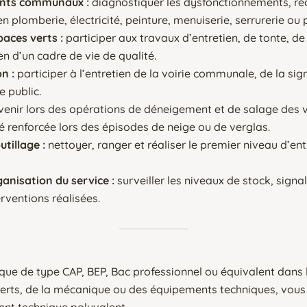
ments communaux :
diagnostiquer les dysfonctionnements, réa
n plomberie, électricité, peinture, menuiserie, serrurerie ou 
paces verts :
participer aux travaux d’entretien, de tonte, d
 d’un cadre de vie de qualité.
on :
participer à l’entretien de la voirie communale, de la sign
e public.
rvenir lors des opérations de déneigement et de salage des
té renforcée lors des épisodes de neige ou de verglas.
utillage :
nettoyer, ranger et réaliser le premier niveau d’ent
ganisation du service :
surveiller les niveaux de stock, signa
rventions réalisées.
que de type CAP, BEP, Bac professionnel ou équivalent dans 
verts, de la mécanique ou des équipements techniques, vous
ent technique polyvalent.